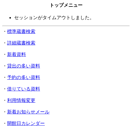
トップメニュー
セッションがタイムアウトしました。
・
標準蔵書検索
・
詳細蔵書検索
・
新着資料
・
貸出の多い資料
・
予約の多い資料
・
借りている資料
・
利用情報変更
・
新着お知らせメール
・
開館日カレンダー