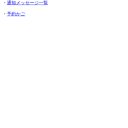
・
通知メッセージ一覧
・
予約かご