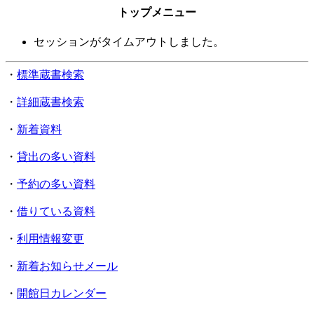
トップメニュー
セッションがタイムアウトしました。
・
標準蔵書検索
・
詳細蔵書検索
・
新着資料
・
貸出の多い資料
・
予約の多い資料
・
借りている資料
・
利用情報変更
・
新着お知らせメール
・
開館日カレンダー