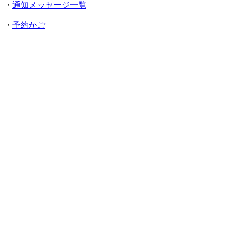
・
通知メッセージ一覧
・
予約かご