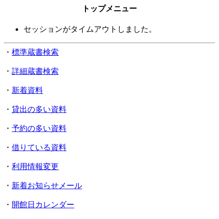
トップメニュー
セッションがタイムアウトしました。
・
標準蔵書検索
・
詳細蔵書検索
・
新着資料
・
貸出の多い資料
・
予約の多い資料
・
借りている資料
・
利用情報変更
・
新着お知らせメール
・
開館日カレンダー