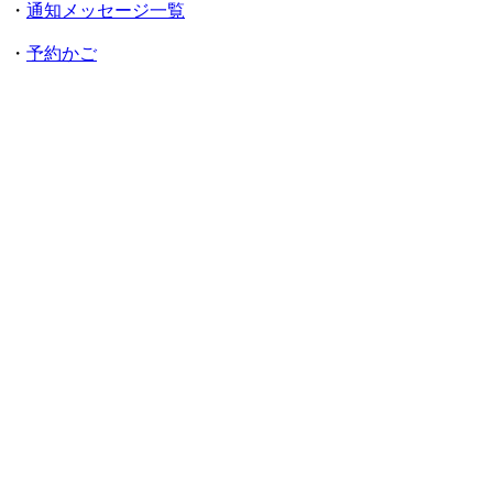
・
通知メッセージ一覧
・
予約かご