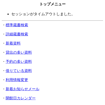
トップメニュー
セッションがタイムアウトしました。
・
標準蔵書検索
・
詳細蔵書検索
・
新着資料
・
貸出の多い資料
・
予約の多い資料
・
借りている資料
・
利用情報変更
・
新着お知らせメール
・
開館日カレンダー