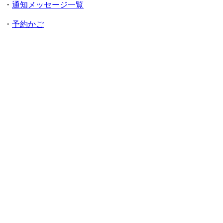
・
通知メッセージ一覧
・
予約かご