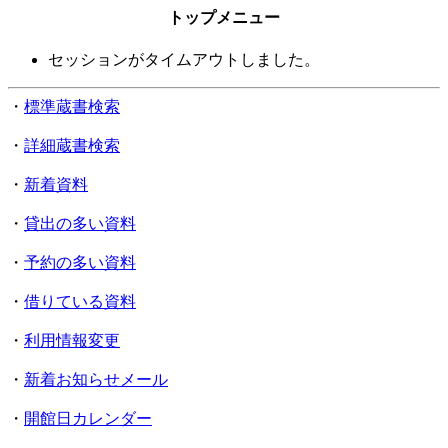
トップメニュー
セッションがタイムアウトしました。
・
標準蔵書検索
・
詳細蔵書検索
・
新着資料
・
貸出の多い資料
・
予約の多い資料
・
借りている資料
・
利用情報変更
・
新着お知らせメール
・
開館日カレンダー