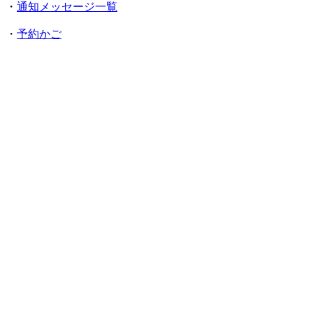
・
通知メッセージ一覧
・
予約かご