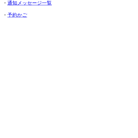
・
通知メッセージ一覧
・
予約かご