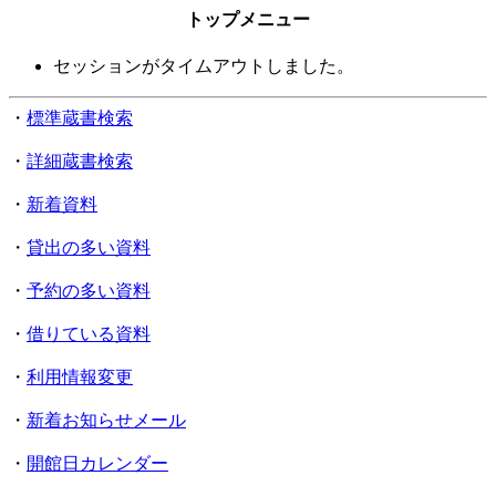
トップメニュー
セッションがタイムアウトしました。
・
標準蔵書検索
・
詳細蔵書検索
・
新着資料
・
貸出の多い資料
・
予約の多い資料
・
借りている資料
・
利用情報変更
・
新着お知らせメール
・
開館日カレンダー