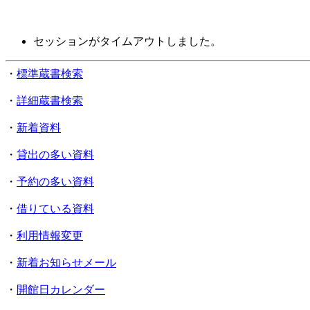
セッションがタイムアウトしました。
・
標準蔵書検索
・
詳細蔵書検索
・
新着資料
・
貸出の多い資料
・
予約の多い資料
・
借りている資料
・
利用情報変更
・
新着お知らせメール
・
開館日カレンダー