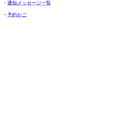
・
通知メッセージ一覧
・
予約かご