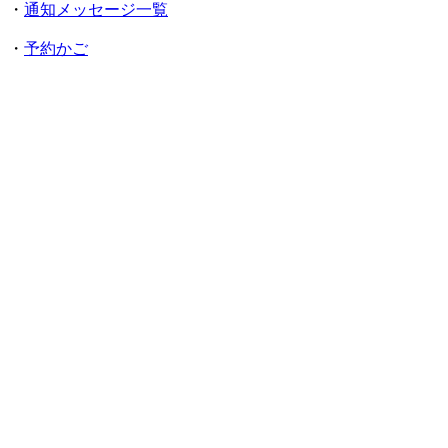
・
通知メッセージ一覧
・
予約かご