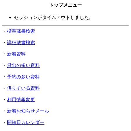
トップメニュー
セッションがタイムアウトしました。
・
標準蔵書検索
・
詳細蔵書検索
・
新着資料
・
貸出の多い資料
・
予約の多い資料
・
借りている資料
・
利用情報変更
・
新着お知らせメール
・
開館日カレンダー