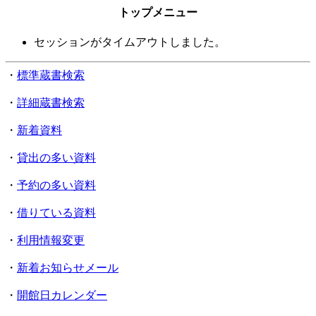
トップメニュー
セッションがタイムアウトしました。
・
標準蔵書検索
・
詳細蔵書検索
・
新着資料
・
貸出の多い資料
・
予約の多い資料
・
借りている資料
・
利用情報変更
・
新着お知らせメール
・
開館日カレンダー