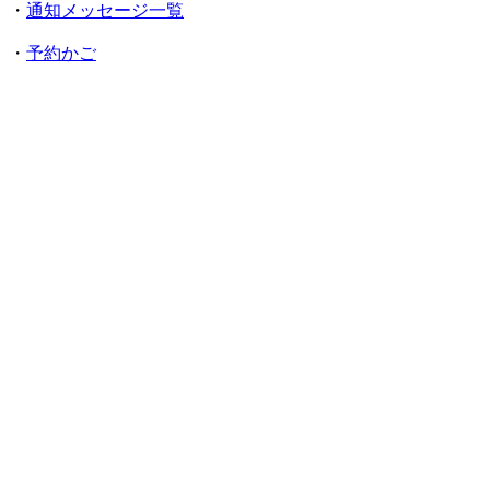
・
通知メッセージ一覧
・
予約かご