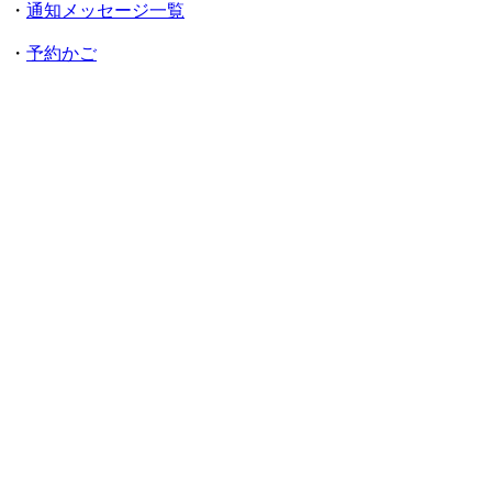
・
通知メッセージ一覧
・
予約かご