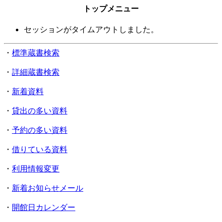
トップメニュー
セッションがタイムアウトしました。
・
標準蔵書検索
・
詳細蔵書検索
・
新着資料
・
貸出の多い資料
・
予約の多い資料
・
借りている資料
・
利用情報変更
・
新着お知らせメール
・
開館日カレンダー