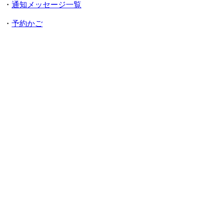
・
通知メッセージ一覧
・
予約かご