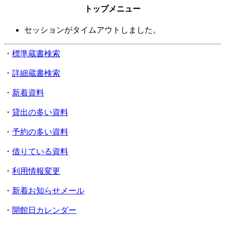
トップメニュー
セッションがタイムアウトしました。
・
標準蔵書検索
・
詳細蔵書検索
・
新着資料
・
貸出の多い資料
・
予約の多い資料
・
借りている資料
・
利用情報変更
・
新着お知らせメール
・
開館日カレンダー