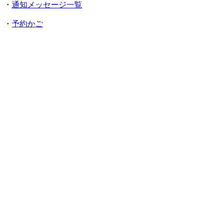
・
通知メッセージ一覧
・
予約かご