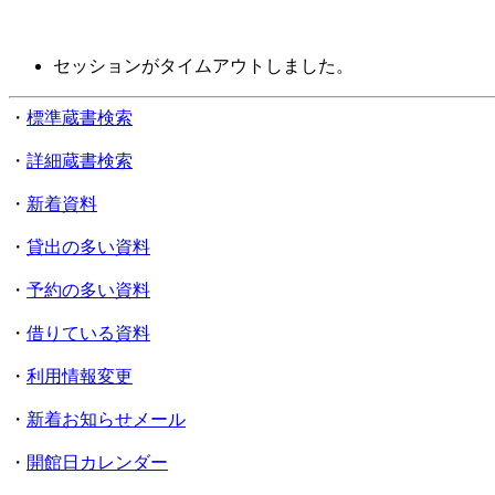
セッションがタイムアウトしました。
・
標準蔵書検索
・
詳細蔵書検索
・
新着資料
・
貸出の多い資料
・
予約の多い資料
・
借りている資料
・
利用情報変更
・
新着お知らせメール
・
開館日カレンダー