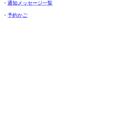
・
通知メッセージ一覧
・
予約かご