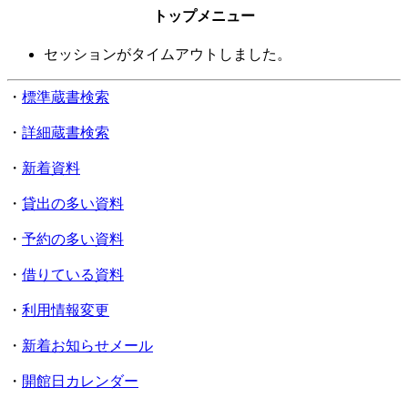
トップメニュー
セッションがタイムアウトしました。
・
標準蔵書検索
・
詳細蔵書検索
・
新着資料
・
貸出の多い資料
・
予約の多い資料
・
借りている資料
・
利用情報変更
・
新着お知らせメール
・
開館日カレンダー