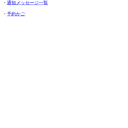
・
通知メッセージ一覧
・
予約かご