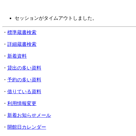
セッションがタイムアウトしました。
・
標準蔵書検索
・
詳細蔵書検索
・
新着資料
・
貸出の多い資料
・
予約の多い資料
・
借りている資料
・
利用情報変更
・
新着お知らせメール
・
開館日カレンダー