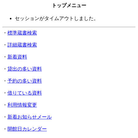
トップメニュー
セッションがタイムアウトしました。
・
標準蔵書検索
・
詳細蔵書検索
・
新着資料
・
貸出の多い資料
・
予約の多い資料
・
借りている資料
・
利用情報変更
・
新着お知らせメール
・
開館日カレンダー