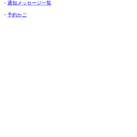
・
通知メッセージ一覧
・
予約かご