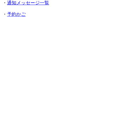
・
通知メッセージ一覧
・
予約かご