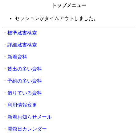
トップメニュー
セッションがタイムアウトしました。
・
標準蔵書検索
・
詳細蔵書検索
・
新着資料
・
貸出の多い資料
・
予約の多い資料
・
借りている資料
・
利用情報変更
・
新着お知らせメール
・
開館日カレンダー