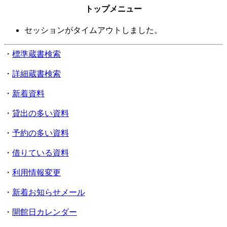
トップメニュー
セッションがタイムアウトしました。
・
標準蔵書検索
・
詳細蔵書検索
・
新着資料
・
貸出の多い資料
・
予約の多い資料
・
借りている資料
・
利用情報変更
・
新着お知らせメール
・
開館日カレンダー