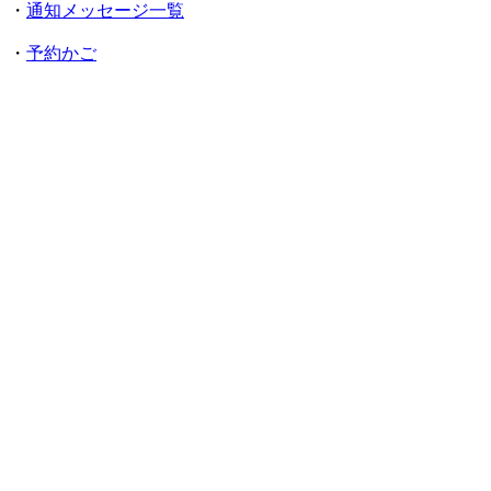
・
通知メッセージ一覧
・
予約かご