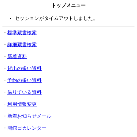
トップメニュー
セッションがタイムアウトしました。
・
標準蔵書検索
・
詳細蔵書検索
・
新着資料
・
貸出の多い資料
・
予約の多い資料
・
借りている資料
・
利用情報変更
・
新着お知らせメール
・
開館日カレンダー