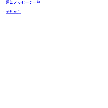
・
通知メッセージ一覧
・
予約かご