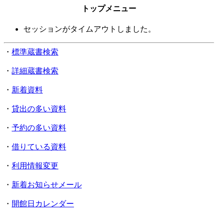
トップメニュー
セッションがタイムアウトしました。
・
標準蔵書検索
・
詳細蔵書検索
・
新着資料
・
貸出の多い資料
・
予約の多い資料
・
借りている資料
・
利用情報変更
・
新着お知らせメール
・
開館日カレンダー