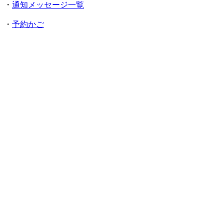
・
通知メッセージ一覧
・
予約かご