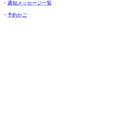
・
通知メッセージ一覧
・
予約かご