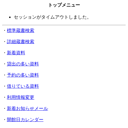
トップメニュー
セッションがタイムアウトしました。
・
標準蔵書検索
・
詳細蔵書検索
・
新着資料
・
貸出の多い資料
・
予約の多い資料
・
借りている資料
・
利用情報変更
・
新着お知らせメール
・
開館日カレンダー