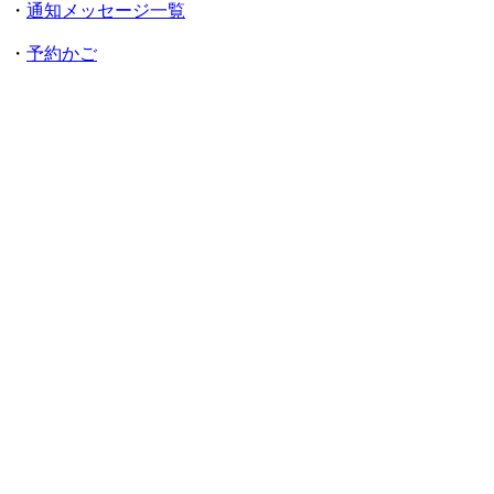
・
通知メッセージ一覧
・
予約かご