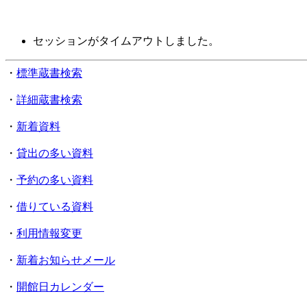
セッションがタイムアウトしました。
・
標準蔵書検索
・
詳細蔵書検索
・
新着資料
・
貸出の多い資料
・
予約の多い資料
・
借りている資料
・
利用情報変更
・
新着お知らせメール
・
開館日カレンダー