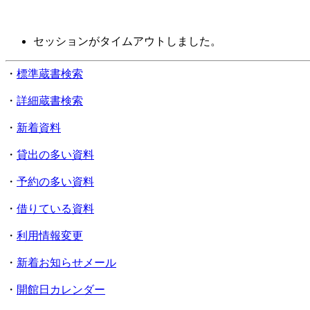
セッションがタイムアウトしました。
・
標準蔵書検索
・
詳細蔵書検索
・
新着資料
・
貸出の多い資料
・
予約の多い資料
・
借りている資料
・
利用情報変更
・
新着お知らせメール
・
開館日カレンダー