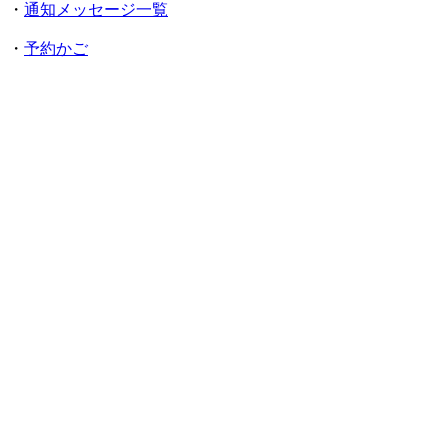
・
通知メッセージ一覧
・
予約かご