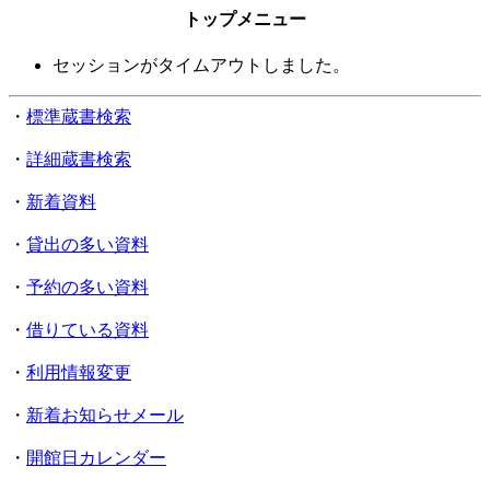
トップメニュー
セッションがタイムアウトしました。
・
標準蔵書検索
・
詳細蔵書検索
・
新着資料
・
貸出の多い資料
・
予約の多い資料
・
借りている資料
・
利用情報変更
・
新着お知らせメール
・
開館日カレンダー