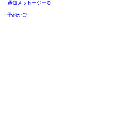
・
通知メッセージ一覧
・
予約かご