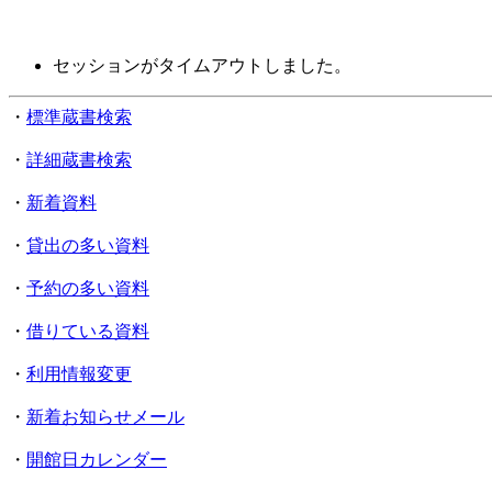
セッションがタイムアウトしました。
・
標準蔵書検索
・
詳細蔵書検索
・
新着資料
・
貸出の多い資料
・
予約の多い資料
・
借りている資料
・
利用情報変更
・
新着お知らせメール
・
開館日カレンダー