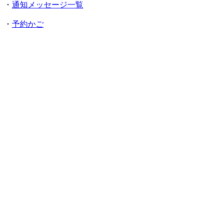
・
通知メッセージ一覧
・
予約かご