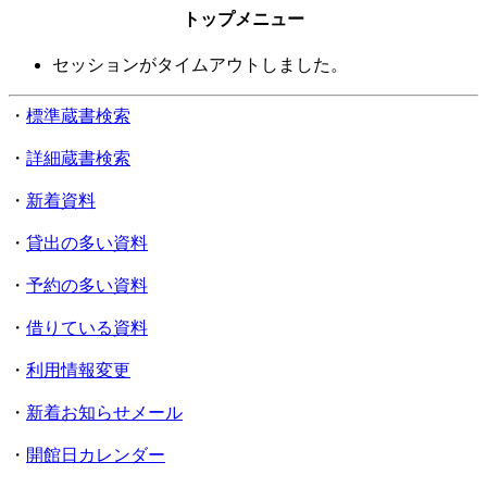
トップメニュー
セッションがタイムアウトしました。
・
標準蔵書検索
・
詳細蔵書検索
・
新着資料
・
貸出の多い資料
・
予約の多い資料
・
借りている資料
・
利用情報変更
・
新着お知らせメール
・
開館日カレンダー