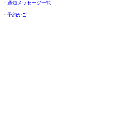
・
通知メッセージ一覧
・
予約かご