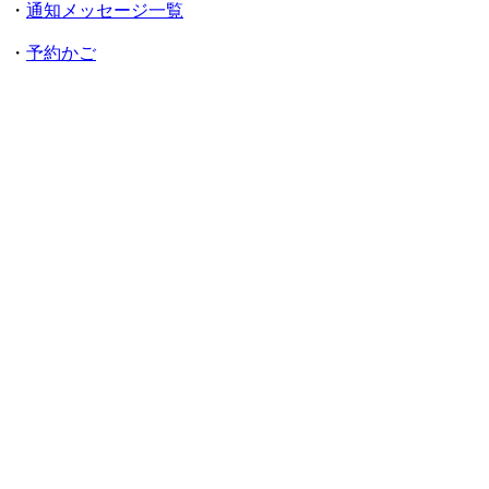
・
通知メッセージ一覧
・
予約かご