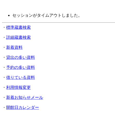
セッションがタイムアウトしました。
・
標準蔵書検索
・
詳細蔵書検索
・
新着資料
・
貸出の多い資料
・
予約の多い資料
・
借りている資料
・
利用情報変更
・
新着お知らせメール
・
開館日カレンダー