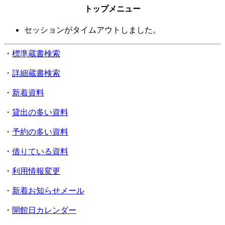
トップメニュー
セッションがタイムアウトしました。
・
標準蔵書検索
・
詳細蔵書検索
・
新着資料
・
貸出の多い資料
・
予約の多い資料
・
借りている資料
・
利用情報変更
・
新着お知らせメール
・
開館日カレンダー