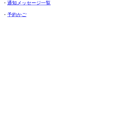
・
通知メッセージ一覧
・
予約かご