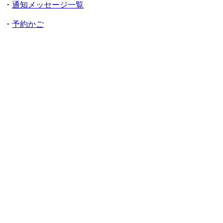
・
通知メッセージ一覧
・
予約かご