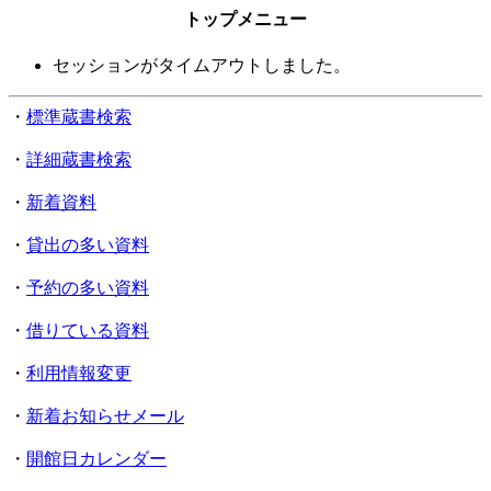
トップメニュー
セッションがタイムアウトしました。
・
標準蔵書検索
・
詳細蔵書検索
・
新着資料
・
貸出の多い資料
・
予約の多い資料
・
借りている資料
・
利用情報変更
・
新着お知らせメール
・
開館日カレンダー