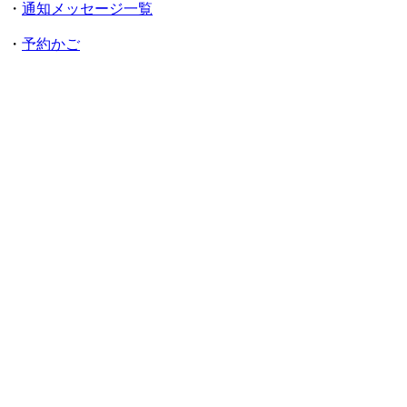
・
通知メッセージ一覧
・
予約かご