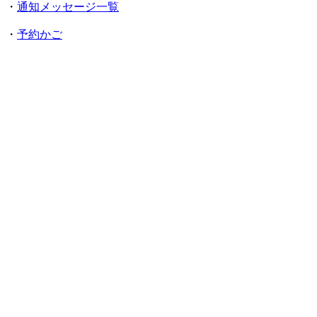
・
通知メッセージ一覧
・
予約かご