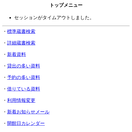
トップメニュー
セッションがタイムアウトしました。
・
標準蔵書検索
・
詳細蔵書検索
・
新着資料
・
貸出の多い資料
・
予約の多い資料
・
借りている資料
・
利用情報変更
・
新着お知らせメール
・
開館日カレンダー