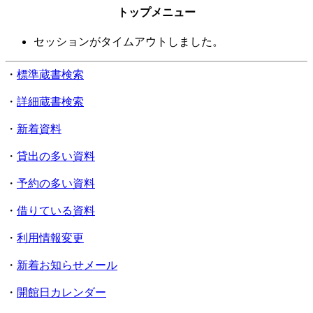
トップメニュー
セッションがタイムアウトしました。
・
標準蔵書検索
・
詳細蔵書検索
・
新着資料
・
貸出の多い資料
・
予約の多い資料
・
借りている資料
・
利用情報変更
・
新着お知らせメール
・
開館日カレンダー