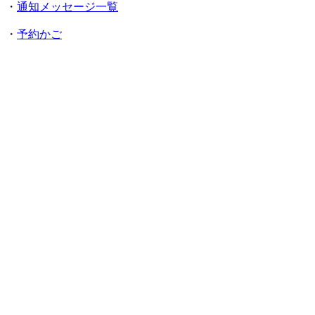
・
通知メッセージ一覧
・
予約かご