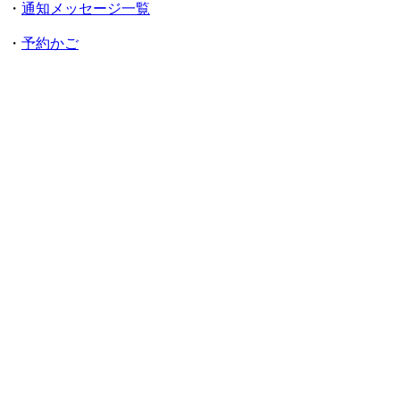
・
通知メッセージ一覧
・
予約かご