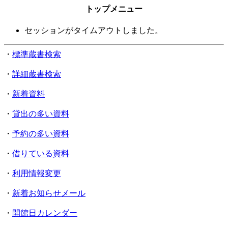
トップメニュー
セッションがタイムアウトしました。
・
標準蔵書検索
・
詳細蔵書検索
・
新着資料
・
貸出の多い資料
・
予約の多い資料
・
借りている資料
・
利用情報変更
・
新着お知らせメール
・
開館日カレンダー