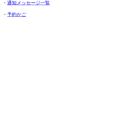
・
通知メッセージ一覧
・
予約かご