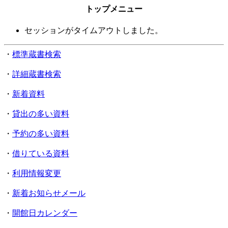
トップメニュー
セッションがタイムアウトしました。
・
標準蔵書検索
・
詳細蔵書検索
・
新着資料
・
貸出の多い資料
・
予約の多い資料
・
借りている資料
・
利用情報変更
・
新着お知らせメール
・
開館日カレンダー