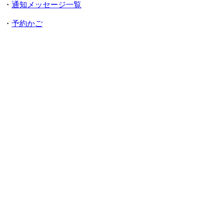
・
通知メッセージ一覧
・
予約かご