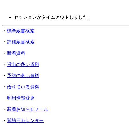
セッションがタイムアウトしました。
・
標準蔵書検索
・
詳細蔵書検索
・
新着資料
・
貸出の多い資料
・
予約の多い資料
・
借りている資料
・
利用情報変更
・
新着お知らせメール
・
開館日カレンダー