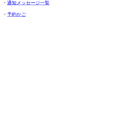
・
通知メッセージ一覧
・
予約かご