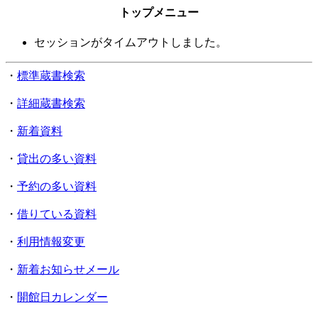
トップメニュー
セッションがタイムアウトしました。
・
標準蔵書検索
・
詳細蔵書検索
・
新着資料
・
貸出の多い資料
・
予約の多い資料
・
借りている資料
・
利用情報変更
・
新着お知らせメール
・
開館日カレンダー