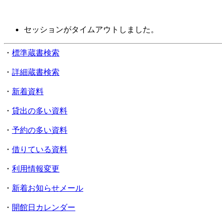
セッションがタイムアウトしました。
・
標準蔵書検索
・
詳細蔵書検索
・
新着資料
・
貸出の多い資料
・
予約の多い資料
・
借りている資料
・
利用情報変更
・
新着お知らせメール
・
開館日カレンダー