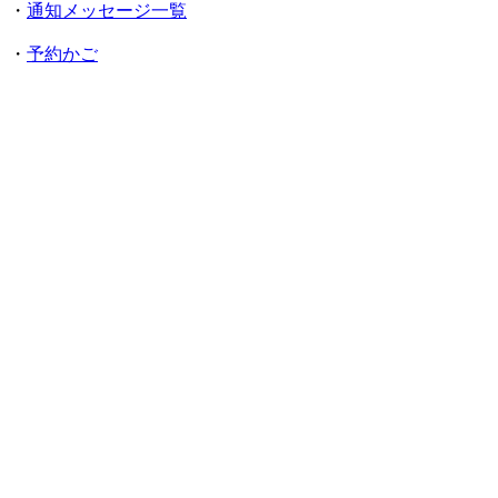
・
通知メッセージ一覧
・
予約かご