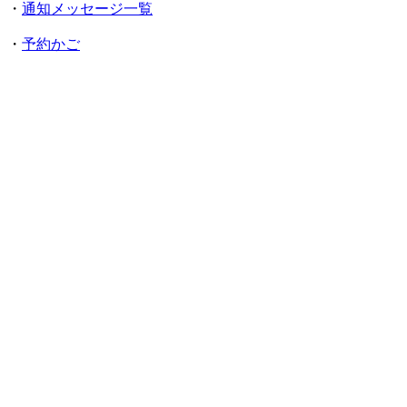
・
通知メッセージ一覧
・
予約かご