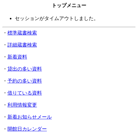
トップメニュー
セッションがタイムアウトしました。
・
標準蔵書検索
・
詳細蔵書検索
・
新着資料
・
貸出の多い資料
・
予約の多い資料
・
借りている資料
・
利用情報変更
・
新着お知らせメール
・
開館日カレンダー