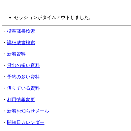
セッションがタイムアウトしました。
・
標準蔵書検索
・
詳細蔵書検索
・
新着資料
・
貸出の多い資料
・
予約の多い資料
・
借りている資料
・
利用情報変更
・
新着お知らせメール
・
開館日カレンダー