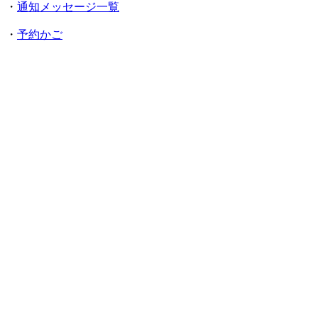
・
通知メッセージ一覧
・
予約かご