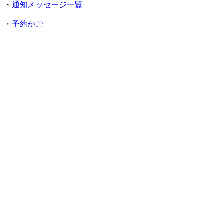
・
通知メッセージ一覧
・
予約かご