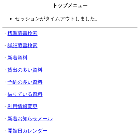
トップメニュー
セッションがタイムアウトしました。
・
標準蔵書検索
・
詳細蔵書検索
・
新着資料
・
貸出の多い資料
・
予約の多い資料
・
借りている資料
・
利用情報変更
・
新着お知らせメール
・
開館日カレンダー