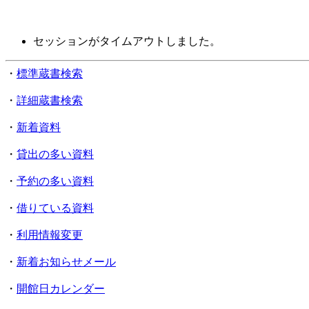
セッションがタイムアウトしました。
・
標準蔵書検索
・
詳細蔵書検索
・
新着資料
・
貸出の多い資料
・
予約の多い資料
・
借りている資料
・
利用情報変更
・
新着お知らせメール
・
開館日カレンダー