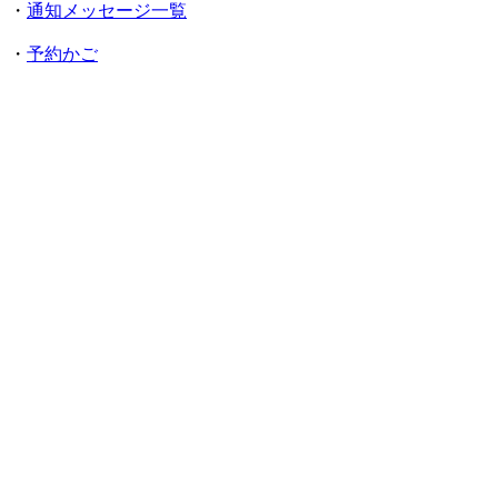
・
通知メッセージ一覧
・
予約かご