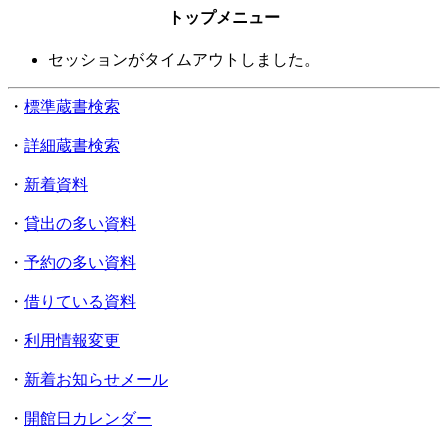
トップメニュー
セッションがタイムアウトしました。
・
標準蔵書検索
・
詳細蔵書検索
・
新着資料
・
貸出の多い資料
・
予約の多い資料
・
借りている資料
・
利用情報変更
・
新着お知らせメール
・
開館日カレンダー