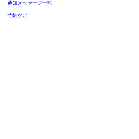
・
通知メッセージ一覧
・
予約かご