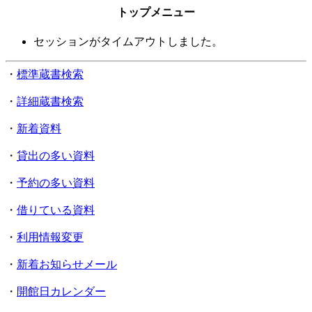
トップメニュー
セッションがタイムアウトしました。
・
標準蔵書検索
・
詳細蔵書検索
・
新着資料
・
貸出の多い資料
・
予約の多い資料
・
借りている資料
・
利用情報変更
・
新着お知らせメール
・
開館日カレンダー