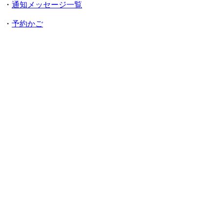
・
通知メッセージ一覧
・
予約かご