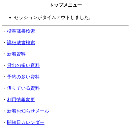
トップメニュー
セッションがタイムアウトしました。
・
標準蔵書検索
・
詳細蔵書検索
・
新着資料
・
貸出の多い資料
・
予約の多い資料
・
借りている資料
・
利用情報変更
・
新着お知らせメール
・
開館日カレンダー