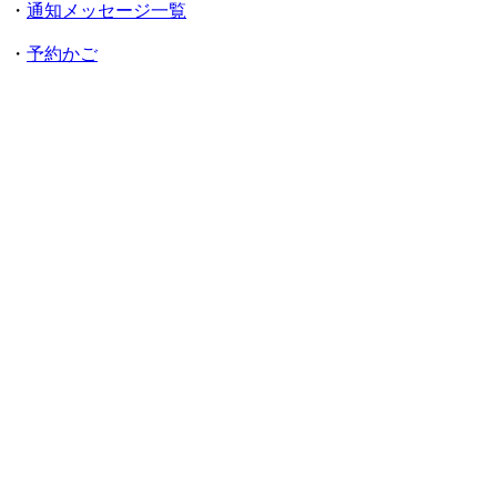
・
通知メッセージ一覧
・
予約かご