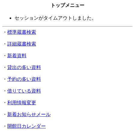
トップメニュー
セッションがタイムアウトしました。
・
標準蔵書検索
・
詳細蔵書検索
・
新着資料
・
貸出の多い資料
・
予約の多い資料
・
借りている資料
・
利用情報変更
・
新着お知らせメール
・
開館日カレンダー