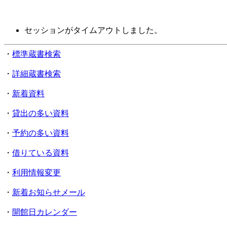
セッションがタイムアウトしました。
・
標準蔵書検索
・
詳細蔵書検索
・
新着資料
・
貸出の多い資料
・
予約の多い資料
・
借りている資料
・
利用情報変更
・
新着お知らせメール
・
開館日カレンダー