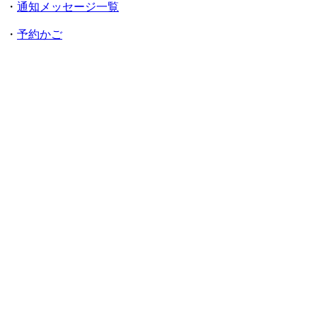
・
通知メッセージ一覧
・
予約かご