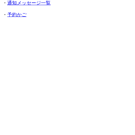
・
通知メッセージ一覧
・
予約かご