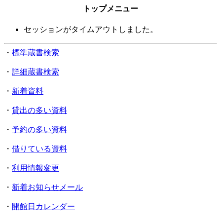
トップメニュー
セッションがタイムアウトしました。
・
標準蔵書検索
・
詳細蔵書検索
・
新着資料
・
貸出の多い資料
・
予約の多い資料
・
借りている資料
・
利用情報変更
・
新着お知らせメール
・
開館日カレンダー