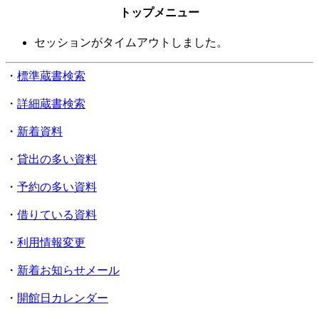
トップメニュー
セッションがタイムアウトしました。
・
標準蔵書検索
・
詳細蔵書検索
・
新着資料
・
貸出の多い資料
・
予約の多い資料
・
借りている資料
・
利用情報変更
・
新着お知らせメール
・
開館日カレンダー