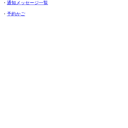
・
通知メッセージ一覧
・
予約かご