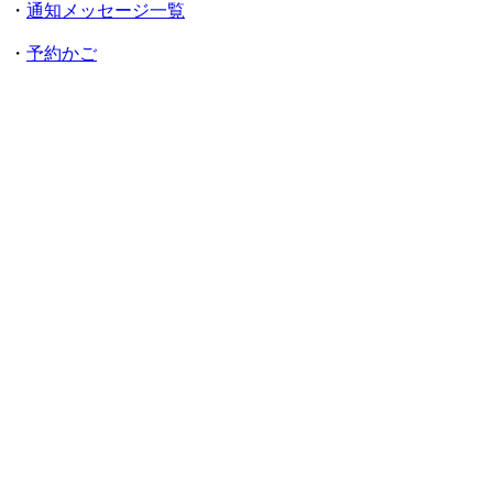
・
通知メッセージ一覧
・
予約かご