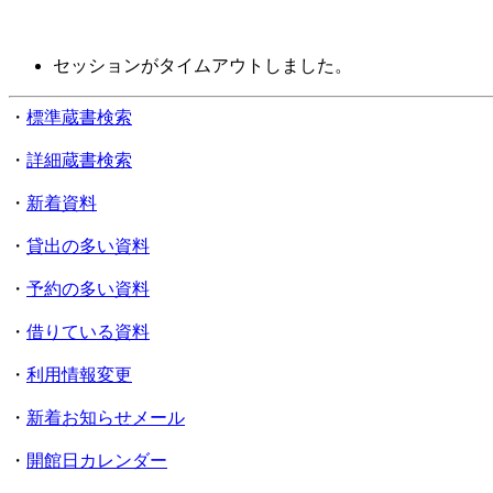
セッションがタイムアウトしました。
・
標準蔵書検索
・
詳細蔵書検索
・
新着資料
・
貸出の多い資料
・
予約の多い資料
・
借りている資料
・
利用情報変更
・
新着お知らせメール
・
開館日カレンダー