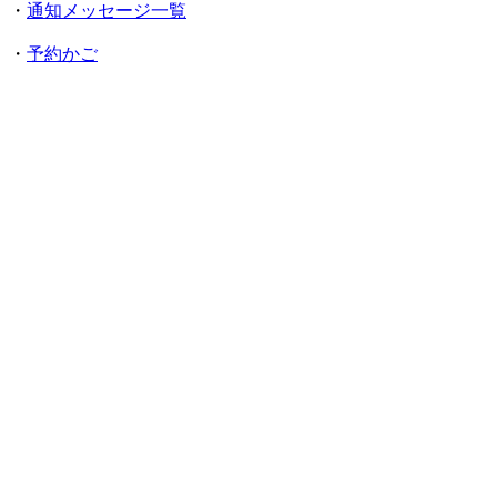
・
通知メッセージ一覧
・
予約かご