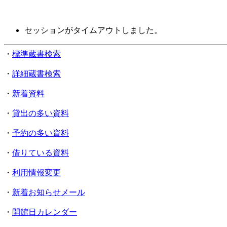
セッションがタイムアウトしました。
・
標準蔵書検索
・
詳細蔵書検索
・
新着資料
・
貸出の多い資料
・
予約の多い資料
・
借りている資料
・
利用情報変更
・
新着お知らせメール
・
開館日カレンダー