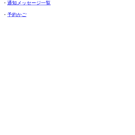
・
通知メッセージ一覧
・
予約かご