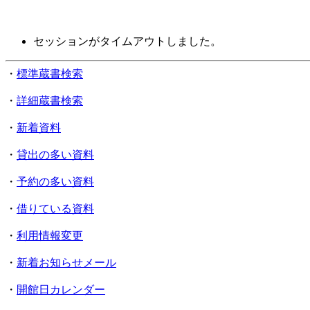
セッションがタイムアウトしました。
・
標準蔵書検索
・
詳細蔵書検索
・
新着資料
・
貸出の多い資料
・
予約の多い資料
・
借りている資料
・
利用情報変更
・
新着お知らせメール
・
開館日カレンダー